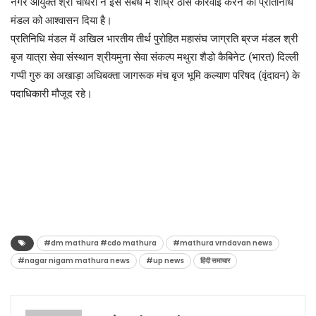
नगर आयुक्त श्री चौधरी ने इस संबंध में शीघ्र ठोस कार्रवाई करने का प्रतिनिधि
मंडल को आश्वासन दिया है।
प्रतिनिधि मंडल में अखिल भारतीय तीर्थ पुरोहित महासंघ जाग्रति ब्रज मंडल श्री
बृज यात्रा सेवा संस्थान श्रीयमुना सेवा संकल्प मथुरा शैडो कैबिनेट (भारत) दिल्ली
गप्पी गुरु का अखाड़ा अधिबक्ता जागरूक मंच बृज भूमि कल्याण परिषद (वृंदावन) के
पदाधिकारी मौजूद रहे।
#dm mathura #cdo mathura
#mathura vrndavan news
#nagar nigam mathura news
#up news
हिंदी समाचार