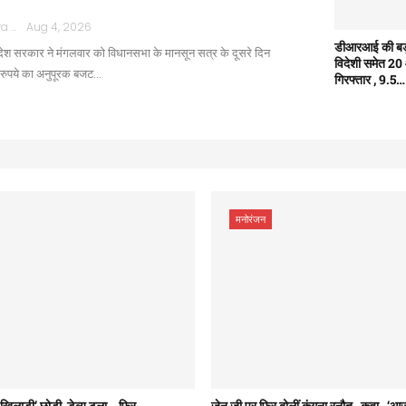
Rajpath Mathura
Aug 4, 2026
डीआरआई की बड़ी 
श सरकार ने मंगलवार को विधानसभा के मानसून सत्र के दूसरे दिन
विदेशी समेत 20 
रुपये का अनुपूरक बजट…
गिरफ्तार , 9.5…
मनोरंजन
ाड़ी’ छोड़ी, डेब्यू टला… फिर…
जेन जी पर फिर बोलीं कंगना रनौत , कहा- ‘आज