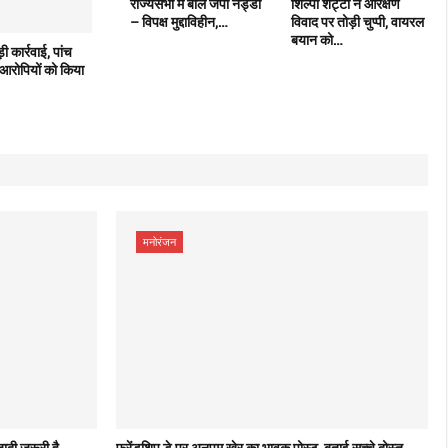
राज्यसभा में बोले जेपी नड्डा
शिल्पा शेट्टी ने आरक्षण
– विपक्ष मुद्दाविहीन,…
विवाद पर तोड़ी चुप्पी, वायरल
बयान को…
कार्रवाई, पांच
आरोपियों को किया
मनोरंजन
ादी जरूरी है,
फ्रेंडशिप डे पर अनुपम खेर का भावुक पोस्ट, बताई सच्चे दोस्त…