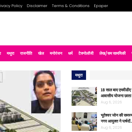
rivacy Policy
Disclaimer
Terms & Conditions
Epaper
श
मथुरा
राजनीति
खेल
मनोरंजन
धर्म
टेक्नोलॉजी
लेख/सम सामयिकी
मथुरा
18 साल बाद एमवीडीए 
आवासीय योजना छाता म
Aug 6, 2026
भूतेश्वर जोन की समस्
नगर आयुक्त ने पार्षदों
Aug 6, 2026