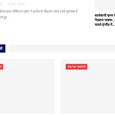
Rajpath Mathura
Jul 15, 2026
ऑलराउंडर वॉशिंगटन सुंदर ने इंग्लैंड के खिलाफ पहले वनडे मुकाबले में
बल्लेबाजी क्रम स
रते हुए…
गेंदबाज नाकाम ,
चलते इंग्लैंड में…
की
ी
लेख/सम सामयिकी