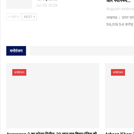
और स्वास्थ्य…
Jul 29, 2026
PREV
NEXT
लखनऊ । उत्तर प्रदे
59,019.54 करोड़ 
मनोरंजन
मनोरंजन
मनोरंजन
Awarapan 2 का ट्रेलर रिलीज, 20 साल बाद शिवम पंडित की
Arbaaz Khan: ‘खिल