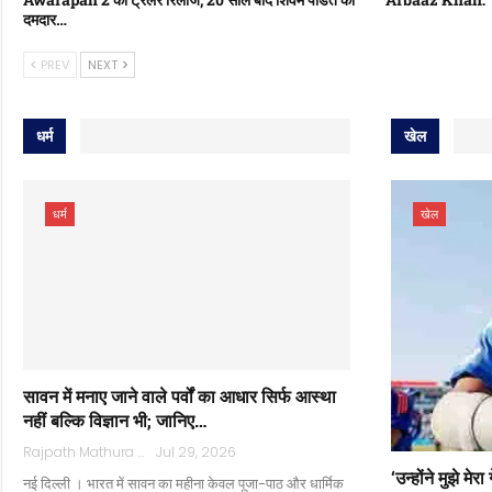
दमदार…
PREV
NEXT
धर्म
खेल
धर्म
खेल
सावन में मनाए जाने वाले पर्वों का आधार सिर्फ आस्था
नहीं बल्कि विज्ञान भी; जानिए…
Rajpath Mathura
Jul 29, 2026
‘उन्होंने मुझे म
नई दिल्ली । भारत में सावन का महीना केवल पूजा-पाठ और धार्मिक