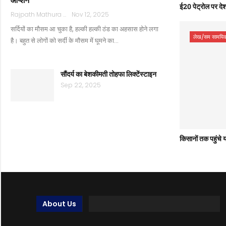
ई20 पेट्रोल पर देश
Rajpath Mathura
Nov 12, 2025
सर्दियों का मौसम आ चुका है, हल्की हल्की ठंड का अहसास होने लगा
लेख/सम सामयिक
है। बहुत से लोगों को सर्दी के मौसम में घूमने का…
सौंदर्य का बेशकीमती तोहफा लिक्टेंस्टाइन
Sep 22, 2025
किसानों तक पहुंचे
About Us