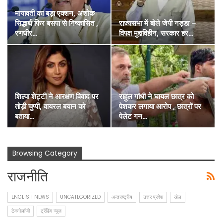
मायावती का बड़ा एक्शन, अशोक
सिद्धार्थ फिर बसपा से निष्कासित ,
राज्यसभा में बोले जेपी नड्डा –
रणधीर…
विपक्ष मुद्दाविहीन, सरकार हर…
शिल्पा शेट्टी ने आरक्षण विवाद पर
राहुल गांधी ने घायल छात्र को
तोड़ी चुप्पी, वायरल बयान को
पेशकर लगाया आरोप , छात्रों पर
बताया…
पेलेट गन…
Browsing Category
राजनीति
ENGLISH NEWS
UNCATEGORIZED
अन्तराष्ट्रीय
उत्तर प्रदेश
खेल
टेक्नोलॉजी
ट्रेंडिंग न्यूज़