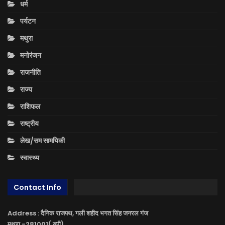
धर्म
पर्यटन
मथुरा
मनोरंजन
राजनीति
राज्य
राशिफल
राष्ट्रीय
लेख/सम सामयिकी
स्वास्थ्य
Contact Info
Address : दैनिक राजपथ, गली शहीद भगत सिंह जनरल गंज
मथुरा -281001( यूपी)