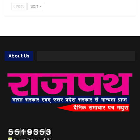
PREV
NEXT
About Us
Views Today : 4194