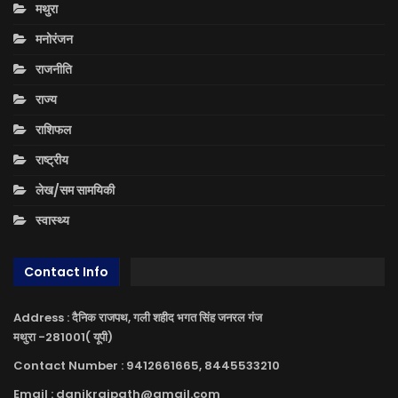
मथुरा
मनोरंजन
राजनीति
राज्य
राशिफल
राष्ट्रीय
लेख/सम सामयिकी
स्वास्थ्य
Contact Info
Address : दैनिक राजपथ, गली शहीद भगत सिंह जनरल गंज
मथुरा -281001( यूपी)
Contact Number : 9412661665, 8445533210
Email : danikrajpath@gmail.com