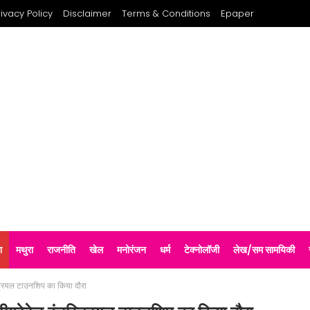
rivacy Policy
Disclaimer
Terms & Conditions
Epaper
श
मथुरा
राजनीति
खेल
मनोरंजन
धर्म
टेक्नोलॉजी
लेख/सम सामयिकी
डस्ट्रियल टाउनशिप का किया दौरा