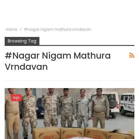
Home
#nagar nigam mathura vrndavan
Browsing Tag
#nagar Nigam Mathura
Vrndavan
मथुरा