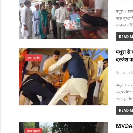
मथुरा । आम ज
खाद्य सुरक्ष
अस्वच्छ परिस्
READ MO
मथुरा से
उत्तर प्रदेश
ब्रजेश प
मथुरा । फरह
अप्रत्याशित
गिर पड़े, ज
READ MO
MVDA के उ
उत्तर प्रदेश