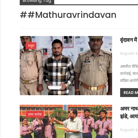
Browsing Tag
##mathuravrindavan
वृंदावन म
मथुरा
अश्लील वीडि
कार्रवाई, सा
वांछित आरोप
READ MO
अमर नाथ व
उत्तर प्रदेश
झंडे, आर्