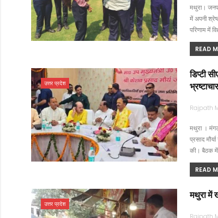
​मथुरा। जनपद
में अपनी श्रे
परिणाम में व
READ MO
डिप्टी स
उत्तर प्रदेश
भ्रष्टाच
मथुरा । मंगल
प्रसाद मौर्य
की। बैठक मे
READ MO
मथुरा में
उत्तर प्रदेश