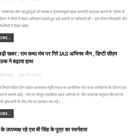
नमानस और श्रद्धालुओं को स्वच्छ व गुणवत्तायुक्त खाद्य सामग्री उपलब्ध कराने के उद्देश्य से
ा विभाग ने जिले में सघन अभियान चलाते हुए कई स्थानों पर छापेमारी की। इस दौरान मिलावटी और
थितियों में तैयार खाद्य…
RE...
 बड़ी खबर : राम कथा मंच पर गिरे IAS अभिनव जैन , डिप्टी सीएम
ाठक ने बढ़ाया हाथ
Rajpath Mathura
Apr 16, 2026
 स्थित पंडित दीन दयाल उपाध्याय स्मृति स्थल पर आयोजित राम कथा कार्यक्रम के दौरान एक
 घटना सामने आई। मंच पर मौजूद एसडीएम सदर अभिनव जे. जैन अचानक संतुलन बिगड़ने से
िससे कुछ क्षणों के लिए मंच पर हलचल मच गई।…
RE...
पाध्यक्ष रहे एस बी सिंह के पुत्र का स्वर्गवास