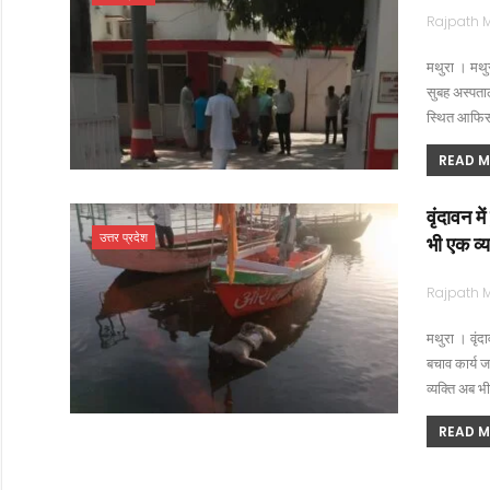
मथुरा । मथुर
सुबह अस्पताल
स्थित आफिस
READ MO
वृंदावन म
उत्तर प्रदेश
भी एक व्
मथुरा । वृंद
बचाव कार्य ज
व्यक्ति अब 
READ MO