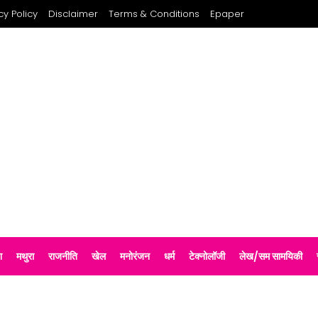
cy Policy
Disclaimer
Terms & Conditions
Epaper
श
मथुरा
राजनीति
खेल
मनोरंजन
धर्म
टेक्नोलॉजी
लेख/सम सामयिकी