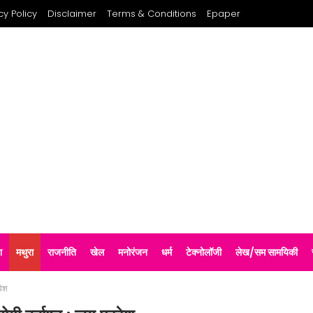
cy Policy
Disclaimer
Terms & Conditions
Epaper
श
मथुरा
राजनीति
खेल
मनोरंजन
धर्म
टेक्नोलॉजी
लेख/सम सामयिकी
वेश