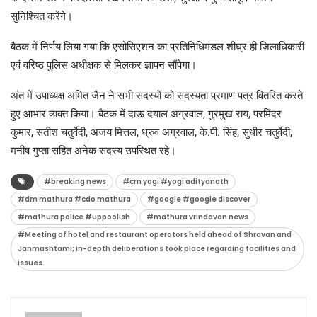
सुनिश्चित करेंगे।
बैठक में निर्णय लिया गया कि एसोसिएशन का प्रतिनिधिमंडल शीघ्र ही जिलाधिकारी
एवं वरिष्ठ पुलिस अधीक्षक से मिलकर ज्ञापन सौंपेगा।
अंत में उपाध्यक्ष अमित जैन ने सभी सदस्यों को सदस्यता प्रमाण पत्र वितरित करते
हुए आभार व्यक्त किया। बैठक में दाऊ दयाल अग्रवाल, गुरमुख राय, परमिंदर
कुमार, सतीश चतुर्वेदी, अजय मित्तल, ध्रुव अग्रवाल, के.पी. सिंह, सुधीर चतुर्वेदी,
मनीष गुप्ता सहित अनेक सदस्य उपस्थित रहे।
#breaking news
#cm yogi #yogi adityanath
#dm mathura #cdo mathura
#google #google discover
#mathura police #uppoolish
#mathura vrindavan news
#Meeting of hotel and restaurant operators held ahead of Shravan and
Janmashtami; in-depth deliberations took place regarding facilities and
issues.