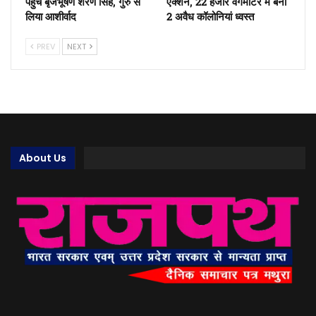
पहुंचे बृजभूषण शरण सिंह, गुरु से
एक्शन, 22 हजार वर्गमीटर में बनी
लिया आशीर्वाद
2 अवैध कॉलोनियां ध्वस्त
PREV
NEXT
About Us