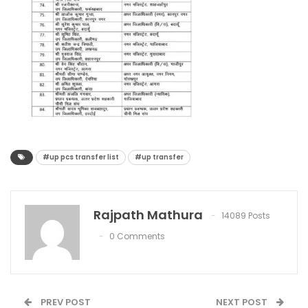
#up pcs transfer list
#up transfer
Rajpath Mathura
14089 Posts
0 Comments
PREV POST
NEXT POST