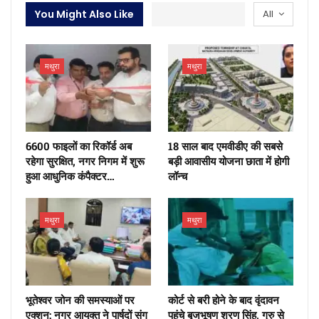
You Might Also Like
All
मथुरा
मथुरा
6600 फाइलों का रिकॉर्ड अब
18 साल बाद एमवीडीए की सबसे
रहेगा सुरक्षित, नगर निगम में शुरू
बड़ी आवासीय योजना छाता में होगी
हुआ आधुनिक कंपैक्टर…
लॉन्च
मथुरा
मथुरा
भूतेश्वर जोन की समस्याओं पर
कोर्ट से बरी होने के बाद वृंदावन
एक्शन: नगर आयुक्त ने पार्षदों संग
पहुंचे बृजभूषण शरण सिंह, गुरु से