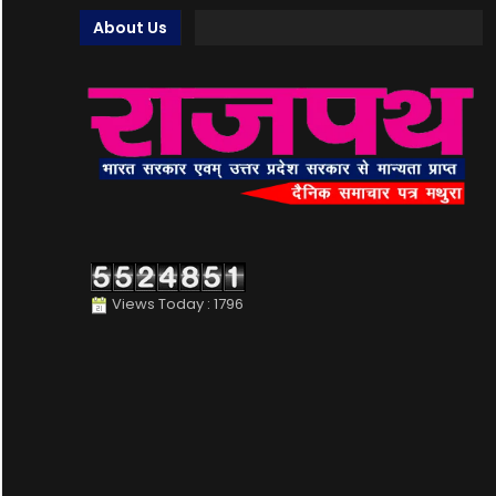
About Us
Views Today : 1796