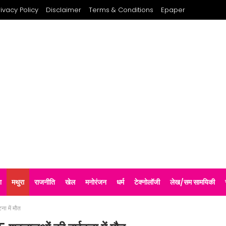
rivacy Policy
Disclaimer
Terms & Conditions
Epaper
श
मथुरा
राजनीति
खेल
मनोरंजन
धर्म
टेक्नोलॉजी
लेख/सम सामयिकी
ना में मौत