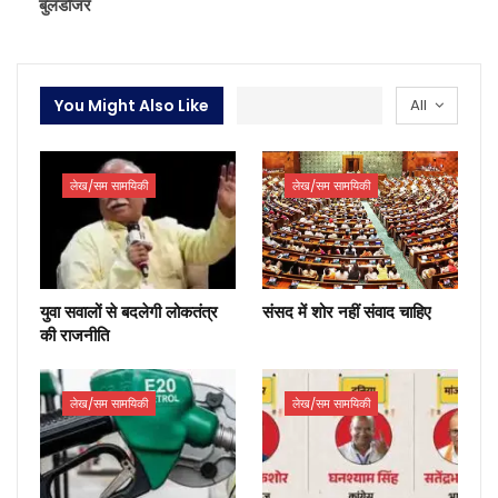
बुलडोजर
You Might Also Like
All
लेख/सम सामयिकी
लेख/सम सामयिकी
युवा सवालों से बदलेगी लोकतंत्र
संसद में शोर नहीं संवाद चाहिए
की राजनीति
लेख/सम सामयिकी
लेख/सम सामयिकी