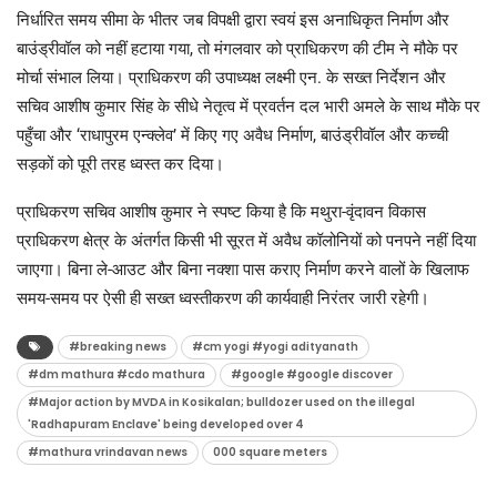
​निर्धारित समय सीमा के भीतर जब विपक्षी द्वारा स्वयं इस अनाधिकृत निर्माण और
बाउंड्रीवॉल को नहीं हटाया गया, तो मंगलवार को प्राधिकरण की टीम ने मौके पर
मोर्चा संभाल लिया। प्राधिकरण की उपाध्यक्ष लक्ष्मी एन. के सख्त निर्देशन और
सचिव आशीष कुमार सिंह के सीधे नेतृत्व में प्रवर्तन दल भारी अमले के साथ मौके पर
पहुँचा और ‘राधापुरम एन्क्लेव’ में किए गए अवैध निर्माण, बाउंड्रीवॉल और कच्ची
सड़कों को पूरी तरह ध्वस्त कर दिया।
प्राधिकरण सचिव आशीष कुमार ने स्पष्ट किया है कि मथुरा-वृंदावन विकास
प्राधिकरण क्षेत्र के अंतर्गत किसी भी सूरत में अवैध कॉलोनियों को पनपने नहीं दिया
जाएगा। बिना ले-आउट और बिना नक्शा पास कराए निर्माण करने वालों के खिलाफ
समय-समय पर ऐसी ही सख्त ध्वस्तीकरण की कार्यवाही निरंतर जारी रहेगी।
#breaking news
#cm yogi #yogi adityanath
#dm mathura #cdo mathura
#google #google discover
#Major action by MVDA in Kosikalan; bulldozer used on the illegal
'Radhapuram Enclave' being developed over 4
#mathura vrindavan news
000 square meters