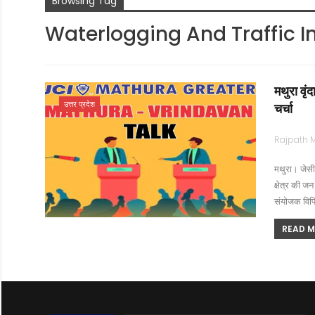
Browsing Tag
Waterlogging And Traffic 
मथुरा वृं
उत्तर प्रदेश
चर्चा
मथुरा। जेसीआ
क्षेत्र की ज
संयोजक विपि
READ MO