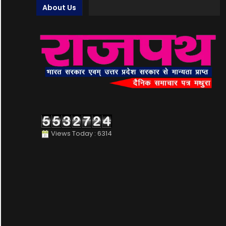
About Us
Views Today : 6314