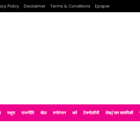
acy Policy
Disclaimer
Terms & Conditions
Epaper
श
मथुरा
राजनीति
खेल
मनोरंजन
धर्म
टेक्नोलॉजी
लेख/सम सामयिकी