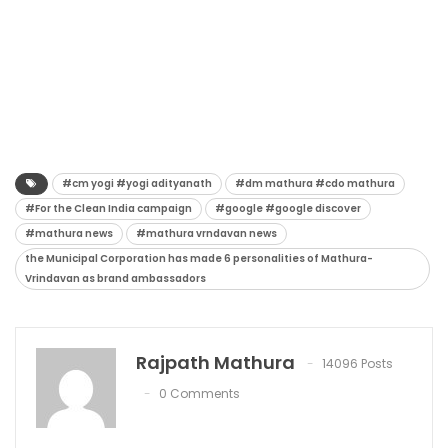
#cm yogi #yogi adityanath
#dm mathura #cdo mathura
#For the Clean India campaign
#google #google discover
#mathura news
#mathura vrndavan news
the Municipal Corporation has made 6 personalities of Mathura-
Vrindavan as brand ambassadors
Rajpath Mathura
14096 Posts
0 Comments