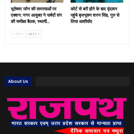
भूतेश्वर जोन की समस्याओं पर
कोर्ट से बरी होने के बाद वृंदावन
एक्शन: नगर आयुक्त ने पार्षदों संग
पहुंचे बृजभूषण शरण सिंह, गुरु से
की समीक्षा बैठक, स्थायी…
लिया आशीर्वाद
PREV
NEXT
About Us