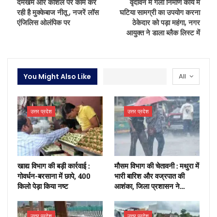
दमखम और कौशल पर काम कर
वृंदावन में गली निर्माण कार्य में
रही है मुक्केबाज नीतू , नजरें लॉस
घटिया सामग्री का उपयोग करना
एंजिलिस ओलंपिक पर
ठेकेदार को पड़ा महंगा, नगर
आयुक्त ने डाला ब्लैक लिस्ट में
You Might Also Like
All
उत्तर प्रदेश
उत्तर प्रदेश
खाद्य विभाग की बड़ी कार्रवाई :
मौसम विभाग की चेतावनी : मथुरा में
गोवर्धन-बरसाना में छापे, 400
भारी बारिश और वज्रपात की
किलो पेड़ा किया नष्ट
आशंका, जिला प्रशासन ने…
उत्तर प्रदेश
उत्तर प्रदेश