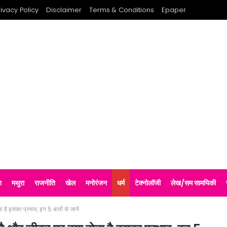
rivacy Policy
Disclaimer
Terms & Conditions
Epaper
श
मथुरा
राजनीति
खेल
मनोरंजन
धर्म
टेक्नोलॉजी
लेख/सम सामयिकी
है इसका प्रभाव, इन 5 बातों से जानें