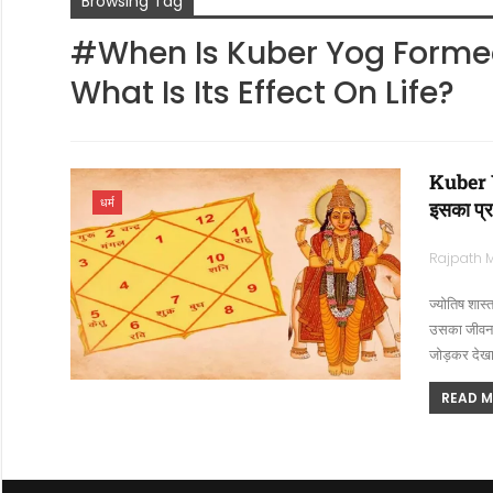
Browsing Tag
#When Is Kuber Yog Forme
What Is Its Effect On Life?
Kuber Yo
धर्म
इसका प्रभ
ज्योतिष शास्त
उसका जीवन ध
जोड़कर देखा 
READ MO