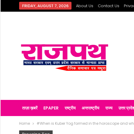
FRIDAY, AUGUST 7, 2026
About Us
Contact Us
Priva
ताज़ा ख़बरें
EPAPER
राष्ट्रीय
अन्तराष्ट्रीय
राज्य
उत्तर प्रदे
Home
#When is Kuber Yog formed in the horoscope and what i