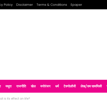
cy Policy
Disclaimer
Terms & Conditions
Epaper
श
मथुरा
राजनीति
खेल
मनोरंजन
धर्म
टेक्नोलॉजी
लेख/सम सामयिकी
s its effect on life?