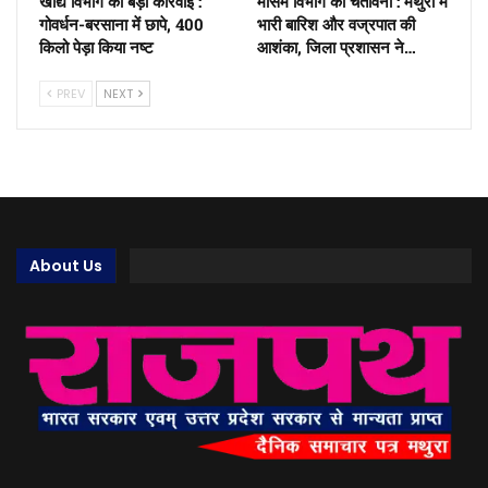
खाद्य विभाग की बड़ी कार्रवाई :
मौसम विभाग की चेतावनी : मथुरा में
गोवर्धन-बरसाना में छापे, 400
भारी बारिश और वज्रपात की
किलो पेड़ा किया नष्ट
आशंका, जिला प्रशासन ने…
PREV
NEXT
About Us