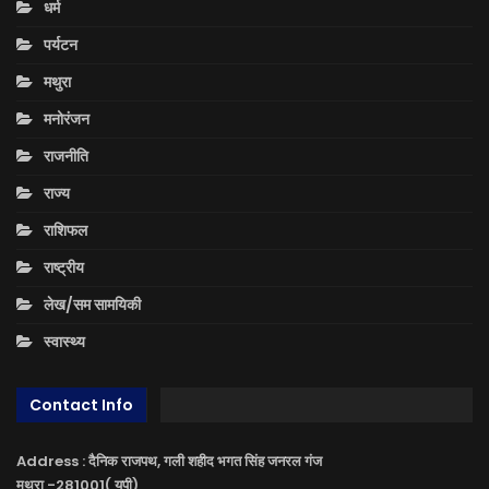
धर्म
पर्यटन
मथुरा
मनोरंजन
राजनीति
राज्य
राशिफल
राष्ट्रीय
लेख/सम सामयिकी
स्वास्थ्य
Contact Info
Address : दैनिक राजपथ, गली शहीद भगत सिंह जनरल गंज
मथुरा -281001( यूपी)