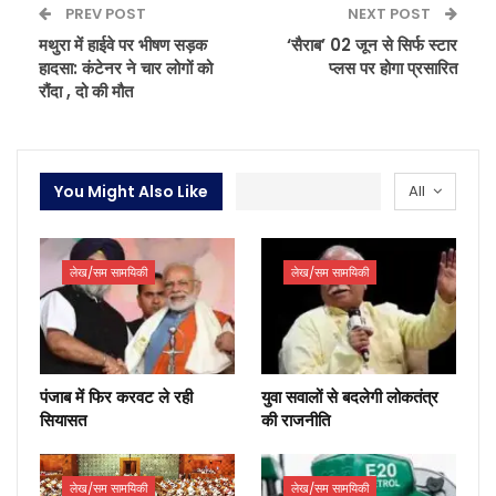
PREV POST
NEXT POST
मथुरा में हाईवे पर भीषण सड़क
‘सैराब’ 02 जून से सिर्फ स्टार
हादसा: कंटेनर ने चार लोगों को
प्लस पर होगा प्रसारित
रौंदा , दो की मौत
You Might Also Like
All
लेख/सम सामयिकी
लेख/सम सामयिकी
पंजाब में फिर करवट ले रही
युवा सवालों से बदलेगी लोकतंत्र
सियासत
की राजनीति
लेख/सम सामयिकी
लेख/सम सामयिकी