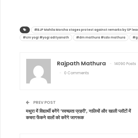
#BJP Mahila Morcha stages protest against remarks by SP le
#cm yogi #yogi adityanath
#dm mathura #cdo mathura
#go
Rajpath Mathura
14090 Posts
0 Comments
PREV POST
मथुरा में विद्यार्थी बनेंगे ‘स्वच्छता प्रहरी’, नालियों और खाली प्लॉटों में
कचरा फेंकने वालों को करेंगे जागरूक