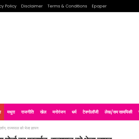
cy Policy
Disclaimer
Terms & Conditions
Epaper
श
मथुरा
राजनीति
खेल
मनोरंजन
धर्म
टेक्नोलॉजी
लेख/सम सामयिकी
दर्शन, राज्यपाल को भेजा ज्ञापन