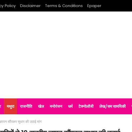
cy Policy
Disclaimer
Terms & Conditions
Epaper
श
मथुरा
राजनीति
खेल
मनोरंजन
धर्म
टेक्नोलॉजी
लेख/सम सामयिकी
 ज्ञापन सौंपकर सुधार की उठाई मांग