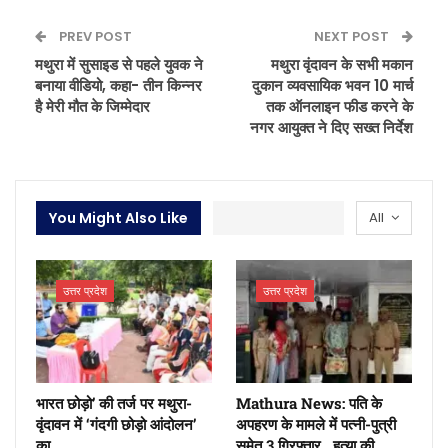
PREV POST
NEXT POST
मथुरा में सुसाइड से पहले युवक ने
मथुरा वृंदावन के सभी मकान
बनाया वीडियो, कहा- तीन किन्नर
दुकान व्यवसायिक भवन 10 मार्च
है मेरी मौत के जिम्मेदार
तक ऑनलाइन फीड करने के
नगर आयुक्त ने दिए सख्त निर्देश
You Might Also Like
All
उत्तर प्रदेश
उत्तर प्रदेश
भारत छोड़ो’ की तर्ज पर मथुरा-
Mathura News: पति के
वृंदावन में ‘गंदगी छोड़ो आंदोलन’
अपहरण के मामले में पत्नी-पुत्री
का…
समेत 3 गिरफ्तार , हत्या की