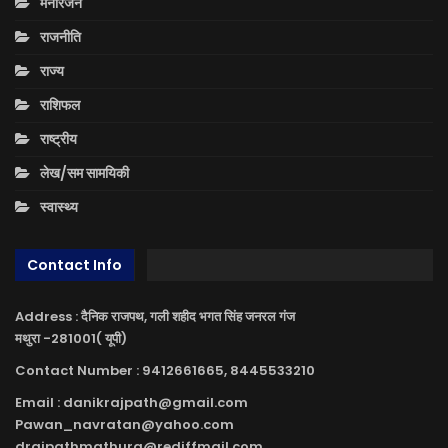
मनोरंजन
राजनीति
राज्य
राशिफल
राष्ट्रीय
लेख/सम सामयिकी
स्वास्थ्य
Contact Info
Address : दैनिक राजपथ, गली शहीद भगत सिंह जनरल गंज
मथुरा -281001( यूपी)
Contact Number : 9412661665, 8445533210
Email : danikrajpath@gmail.com
Pawan_navratan@yahoo.com
drajpathmathura@rediffmail.com