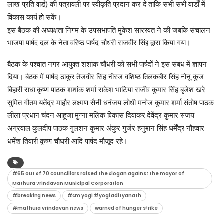
लाख प्रति वार्ड) की पत्रावली पर स्वीकृति प्रदान कर दे ताकि सभी सभी वार्डों में
विकास कार्य हो सकें।
इस बैठक की अध्यक्षता निगम के उपसभापति मुकेश सारस्वत ने की जबकि संचालन
भाजपा पार्षद दल के नेता वरिष्ठ पार्षद चौधरी राजवीर सिंह द्वारा किया गया।
बैठक के पश्चात नगर आयुक्त शशांक चौधरी को सभी पार्षदों ने इस संबंध में ज्ञापन
दिया। बैठक में पार्षद ठाकुर तेजवीर सिंह नीरज वशिष्ठ तिलकबीर सिंह नीनू कुंज
बिहारी राधा कृष्ण पाठक शशांक शर्मा राकेश भाटिया राजीव कुमार सिंह बृजेश खरे
सुमित गौतम यतेंद्र माहौर लक्ष्मण सैनी धनंजय लोधी मनोज कुमार शर्मा संतोष पाठक
लीला प्रधान चंदन आहूजा मुन्ना मलिक विकास दिवाकर देवेंद्र कुमार संजय
अग्रवाल कुलदीप पाठक गुलशन कुमार अंकुर गुर्जर हनुमान सिंह धर्मेंद्र नौहवार
धर्मेश तिवारी कृष्ण चौधरी आदि पार्षद मौजूद रहे।
#65 out of 70 councillors raised the slogan against the mayor of
Mathura Vrindavan Municipal Corporation
#breaking news
#cm yogi #yogi adityanath
#mathura vrindavan news
warned of hunger strike