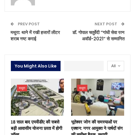
PREV POST
NEXT POST
मथुरा: थाने में रखी हजारों लीटर
डॉ. गोपाल चतुर्वेदी “गांधी सेवा रत्न
शराब नष्ट कराई
अवॉर्ड-2021” से सम्मानित
You Might Also Like
All
मथुरा
मथुरा
18 साल बाद एमवीडीए की सबसे
भूतेश्वर जोन की समस्याओं पर
बड़ी आवासीय योजना छाता में होगी
एक्शन: नगर आयुक्त ने पार्षदों संग
लॉन्च
की समीक्षा बैठक, स्थायी…