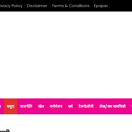
rivacy Policy
Disclaimer
Terms & Conditions
Epaper
श
मथुरा
राजनीति
खेल
मनोरंजन
धर्म
टेक्नोलॉजी
लेख/सम सामयिकी