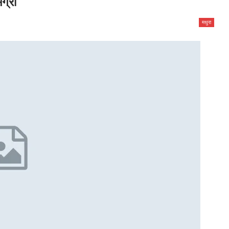
ग्री
मथुरा