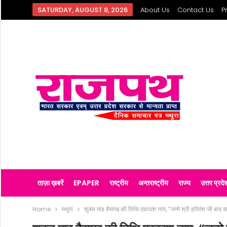
SATURDAY, AUGUST 8, 2026
About Us
Contact Us
P
ताज़ा ख़बरें
EPAPER
राष्ट्रीय
अन्तराष्ट्रीय
राज्य
उत्तर प्रदे
Home
मथुरा
शुक्ल माह बैसाख की तिथि एकादश नाम, “जन्मे श्री हरिवंश जी बाद स