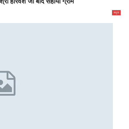
्री हरिवंश जी बाद सहायौ ग्राम
मथुरा