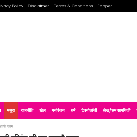
rivacy Policy
Disclaimer
Terms & Conditions
Epaper
श
मथुरा
राजनीति
खेल
मनोरंजन
धर्म
टेक्नोलॉजी
लेख/सम सामयिकी
हायौ ग्राम