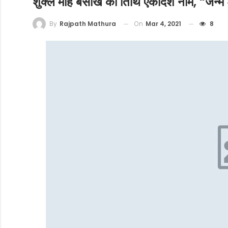
शुक्ल माह बैसाख की तिथि एकादश नाम, “जन्मे श
On
Mar 4, 2021
8
By
Rajpath Mathura