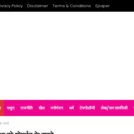
rivacy Policy
Disclaimer
Terms & Conditions
Epaper
श
मथुरा
राजनीति
खेल
मनोरंजन
धर्म
टेक्नोलॉजी
लेख/सम सामयिकी
े रास्ते