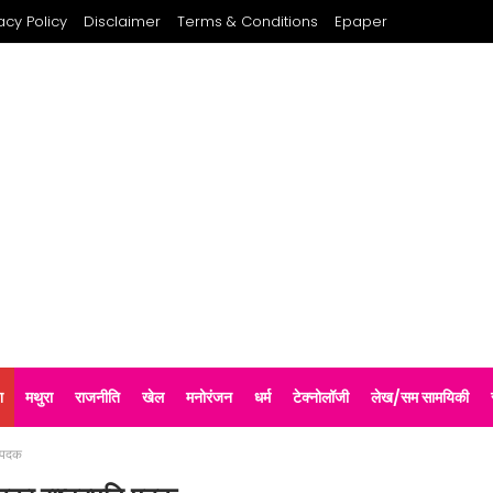
acy Policy
Disclaimer
Terms & Conditions
Epaper
श
मथुरा
राजनीति
खेल
मनोरंजन
धर्म
टेक्नोलॉजी
लेख/सम सामयिकी
ि पदक