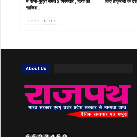
में पत्नी-पुत्री समेत 3 गिरफ्तार , हत्या की
किए ठाकुरजी के दर्श
साजिश…
PREV
NEXT
About Us