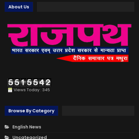
About Us
Views Today : 345
Browse By Category
English News
Uncategorized