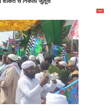
शानो शौकत से निकला जुलूस
मथुरा