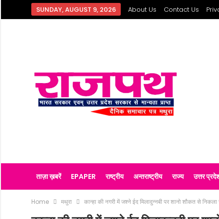
SUNDAY, AUGUST 9, 2026
About Us
Contact Us
Priv
ताज़ा ख़बरें
EPAPER
राष्ट्रीय
अन्तराष्ट्रीय
राज्य
उत्तर प्रदे
Home
मथुरा
कान्हा की नगरी में जश्ने ईद मिलादुन्नबी पर शानो शौकत से निकला