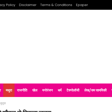
acy Policy
Disclaimer
Terms & Conditions
Epaper
श
मथुरा
राजनीति
खेल
मनोरंजन
धर्म
टेक्नोलॉजी
लेख/सम सामयिकी
 जुलूस