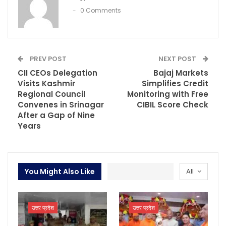
0 Comments
PREV POST
NEXT POST
CII CEOs Delegation
Bajaj Markets
Visits Kashmir
Simplifies Credit
Regional Council
Monitoring with Free
Convenes in Srinagar
CIBIL Score Check
After a Gap of Nine
Years
You Might Also Like
All
उत्तर प्रदेश
उत्तर प्रदेश