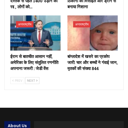
दस्तक से पहले 1400 उड़ानें कीं
ठिकानों को मिसाइल और ड्रोन से
रद्द , लोगों को…
बनाया न‍िशाना
अन्तराष्ट्रीय
अन्तराष्ट्रीय
ईरान से बातचीत आसान नहीं,
बांग्लादेश में खसरे का प्रकोप
अमेरिका के लिए संतुलित रणनीति
जारी: चार और बच्चों ने गंवाई जान,
अपनाना जरूरी : जेडी वेंस
मृतकों की संख्या 844
PREV
NEXT
About Us