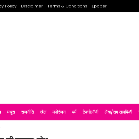
cy Policy
Disclaimer
Terms & Conditions
Epaper
श
मथुरा
राजनीति
खेल
मनोरंजन
धर्म
टेक्नोलॉजी
लेख/सम सामयिकी
ध