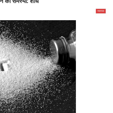
लन की समस्या: शोध
स्वास्थ्य