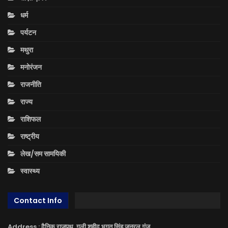
धर्म
पर्यटन
मथुरा
मनोरंजन
राजनीति
राज्य
राशिफल
राष्ट्रीय
लेख/सम सामयिकी
स्वास्थ्य
Contact Info
Address : दैनिक राजपथ, गली शहीद भगत सिंह जनरल गंज