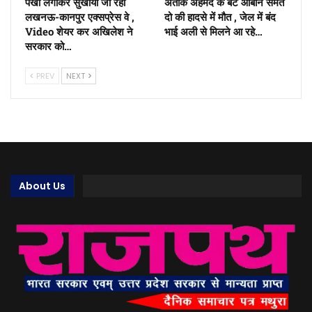
पंखा लगाकर सुखाया जा रहा
अतीक अहमद के बेटे आबान समेत
लखनऊ-कानपुर एक्सप्रेस वे ,
दो की हादसे में मौत , जेल में बंद
Video शेयर कर अखिलेश ने
भाई अली से मिलने आ रहे…
सरकार को…
PREV
NEXT
About Us