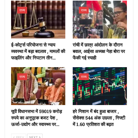
राज्य
राज्य
ई-कोर्ट्स परियोजना से न्याय
रांची में छात्र आंदोलन के दौरान
व्यवस्था में बड़ा बदलाव , मामलों की
बवाल, आईसा अध्यक्ष नेहा बोरा पर
फाइलिंग और निपटान तीन…
फेंकी गई स्याही
राज्य
राज्य
यूपी विधानसभा में 59019 करोड़
हरे निशान में बंद हुआ बाजार ,
रुपये का अनुपूरक बजट पेश ,
सेंसेक्स 544 अंक उछला , निफ्टी
ऊर्जा-उद्योग और स्वास्थ्य पर…
में 1.60 प्रतिशत की बढ़त
PREV
NEXT