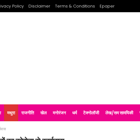
rivacy Policy
Disclaimer
Terms & Conditions
Epaper
श
मथुरा
राजनीति
खेल
मनोरंजन
धर्म
टेक्नोलॉजी
लेख/सम सामयिकी
्गवास