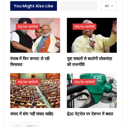
You Might Also Like
All
लेख/सम सामयिकी
लेख/सम सामयिकी
पंजाब में फिर करवट ले रही
युवा सवालों से बदलेगी लोकतंत्र
सियासत
की राजनीति
लेख/सम सामयिकी
लेख/सम सामयिकी
संसद में शोर नहीं संवाद चाहिए
ई20 पेट्रोल पर देशभर में बवाल
PREV
NEXT