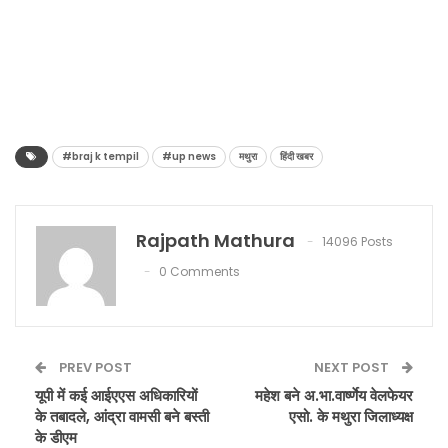
#braj k tempil
#up news
मथुरा
हिंदी खबर
Rajpath Mathura
14096 Posts
0 Comments
PREV POST
NEXT POST
यूपी में कई आईएएस अधिकारियों
महेश बने अ.भा.वार्ष्णेय वेलफेयर
के तबादले, आंद्रा वामसी बने बस्ती
एसो. के मथुरा जिलाध्यक्ष
के डीएम