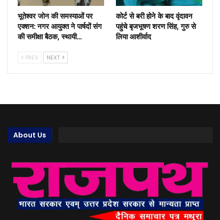
भूतेश्वर जोन की समस्याओं पर
कोर्ट से बरी होने के बाद वृंदावन
एक्शन: नगर आयुक्त ने पार्षदों संग
पहुंचे बृजभूषण शरण सिंह, गुरु से
की समीक्षा बैठक, स्थायी…
लिया आशीर्वाद
PREV
NEXT
About Us