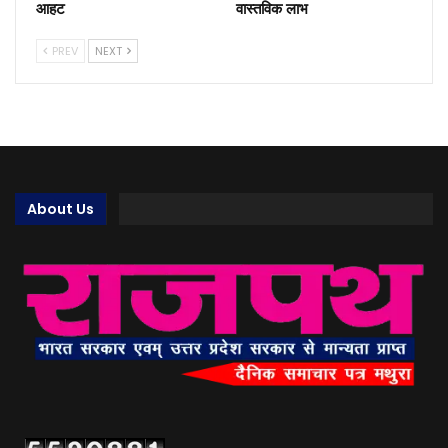
आहट
वास्तविक लाभ
PREV
NEXT
About Us