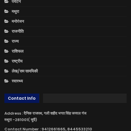
पर्यटन
मथुरा
मनोरंजन
राजनीति
राज्य
राशिफल
राष्ट्रीय
लेख/सम सामयिकी
स्वास्थ्य
Contact Info
Address : दैनिक राजपथ, गली शहीद भगत सिंह जनरल गंज
मथुरा -281001( यूपी)
Contact Number : 9412661665, 8445533210