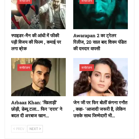
मनोरंजन
मनोरंजन
स्पाइडर-मैन की आंधी में फीकी
Awarapan 2 का ट्रेलर
पड़ी विजय की फिल्म , कमाई पर
रिलीज, 20 साल बाद शिवम पंडित
लगा ब्रेक
की दमदार वापसी
मनोरंजन
मनोरंजन
Arbaaz Khan: ‘खिलाड़ी’
जेन जी पर फिर बोलीं कंगना रनौत
छोड़ी, डेब्यू टला… फिर ‘दरार’ ने
, कहा- ‘आजादी जरूरी है, लेकिन
बदल दी अरबाज खान…
उसके साथ जिम्मेदारी भी…
PREV
NEXT