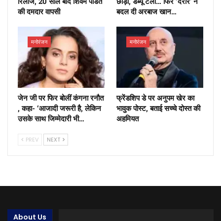
रिलीज, 20 साल बाद शिवम पंडित
छोड़ी, डेब्यू टला… फिर ‘दरार’ ने
की दमदार वापसी
बदल दी अरबाज खान…
मनोरंजन
मनोरंजन
जेन जी पर फिर बोलीं कंगना रनौत
फ्रेंडशिप डे पर अनुपम खेर का
, कहा- ‘आजादी जरूरी है, लेकिन
भावुक पोस्ट, बताई सच्चे दोस्त की
उसके साथ जिम्मेदारी भी…
अहमियत
PREV
NEXT
About Us