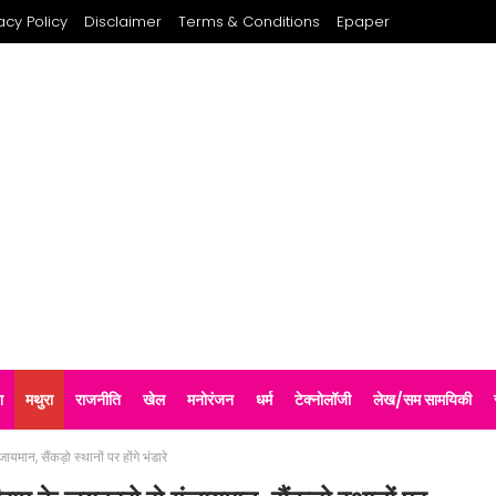
acy Policy
Disclaimer
Terms & Conditions
Epaper
श
मथुरा
राजनीति
खेल
मनोरंजन
धर्म
टेक्नोलॉजी
लेख/सम सामयिकी
यमान, सैंकड़ो स्थानों पर होंगे भंडारे