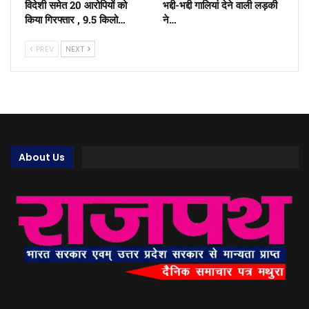
विदेशी समेत 20 आरोपियों को
भद्दी-भद्दी गालियां देने वाली लड़की
किया गिरफ्तार , 9.5 किलो…
ने…
PREV
NEXT
About Us