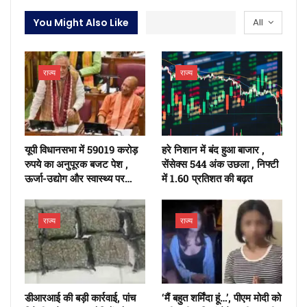
You Might Also Like
All
राज्य
राज्य
यूपी विधानसभा में 59019 करोड़
हरे निशान में बंद हुआ बाजार ,
रुपये का अनुपूरक बजट पेश ,
सेंसेक्स 544 अंक उछला , निफ्टी
ऊर्जा-उद्योग और स्वास्थ्य पर…
में 1.60 प्रतिशत की बढ़त
राज्य
राज्य
डीआरआई की बड़ी कार्रवाई, पांच
‘मैं बहुत शर्मिंदा हूं…’, पीएम मोदी को