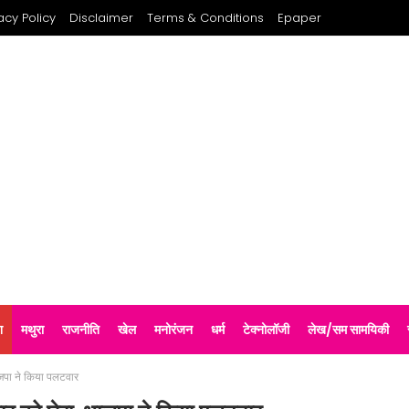
acy Policy
Disclaimer
Terms & Conditions
Epaper
श
मथुरा
राजनीति
खेल
मनोरंजन
धर्म
टेक्नोलॉजी
लेख/सम सामयिकी
जपा ने किया पलटवार