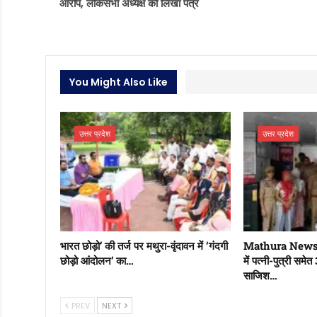
आरोप, लोकसभा अध्यक्ष को लिखा पत्र
You Might Also Like
उत्तर प्रदेश
उत्तर प्रदेश
भारत छोड़ो’ की तर्ज पर मथुरा-वृंदावन में ‘गंदगी
Mathura News: प
छोड़ो आंदोलन’ का…
में पत्नी-पुत्री समेत
साजिश…
PREV
NEXT